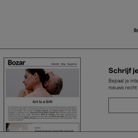
Sc
Schrijf j
Bepaal je int
nieuws recht 