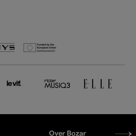
Footer
Over Bozar