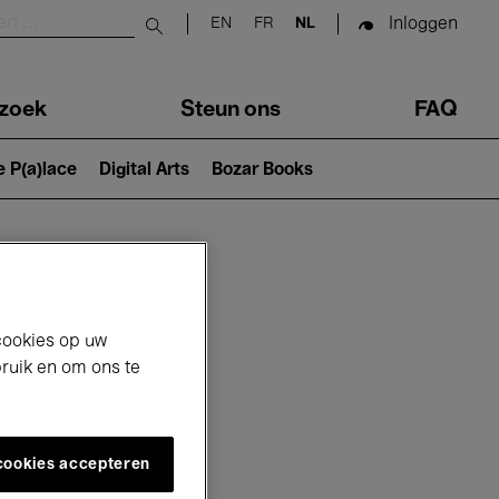
Inloggen
EN
FR
NL
Submit search
zoek
Steun ons
FAQ
e P(a)lace
Digital Arts
Bozar Books
cookies op uw
bruik en om ons te
 cookies accepteren