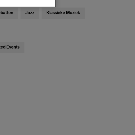
ebatten
Jazz
Klassieke Muziek
ted Events