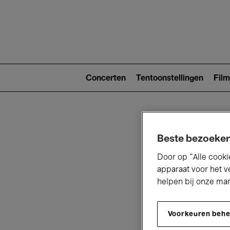
Main
navigat
Main
navigation
Concerten
Tentoonstellingen
Film
(level
2)
Beste bezoeker
Door op “Alle cooki
apparaat voor het v
helpen bij onze ma
V
Voorkeuren beh