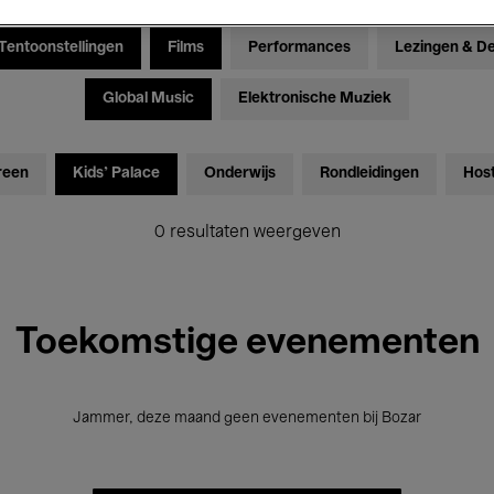
Tentoonstellingen
Films
Performances
Lezingen & D
Global Music
Elektronische Muziek
reen
Kids’ Palace
Onderwijs
Rondleidingen
Hos
0 resultaten weergeven
Toekomstige evenementen
Jammer, deze maand geen evenementen bij Bozar