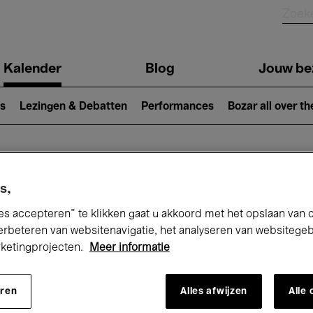
Kalender
Blog
Jouw be
ion
s
Lezingen & Debatten
Performances
Bozar all over th
Nu bij Bozar
s,
es accepteren” te klikken gaat u akkoord met het opslaan van 
erbeteren van websitenavigatie, het analyseren van websitege
rketingprojecten.
Meer informatie
andaag
Komende 7 dagen
Mei
eren
Alles afwijzen
Alle
Zaterdag 01 - Maandag 31 Mei 2027