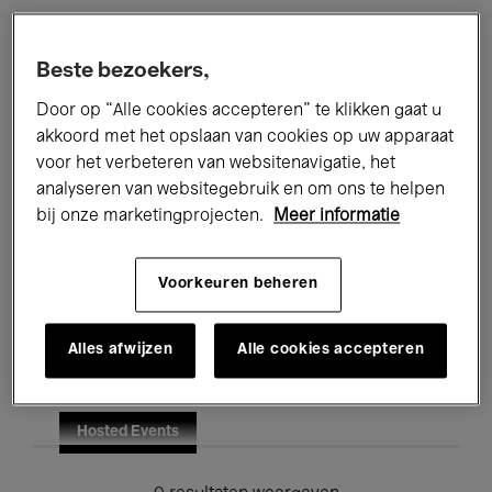
Alle evenementen
Concerten
Beste bezoekers,
Tentoonstellingen
Films
Door op “Alle cookies accepteren” te klikken gaat u
akkoord met het opslaan van cookies op uw apparaat
Performances
Lezingen & Debatten
voor het verbeteren van websitenavigatie, het
analyseren van websitegebruik en om ons te helpen
Jazz
Klassieke Muziek
Global Music
bij onze marketingprojecten.
Meer informatie
Elektronische Muziek
Voorkeuren beheren
Voor iedereen
Kids’ Palace
Alles afwijzen
Alle cookies accepteren
Onderwijs
Rondleidingen
Hosted Events