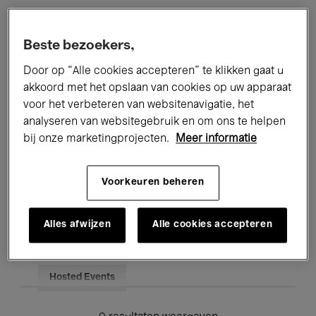
Alle evenementen
Concerten
Beste bezoekers,
Tentoonstellingen
Films
Door op “Alle cookies accepteren” te klikken gaat u
akkoord met het opslaan van cookies op uw apparaat
Performances
Lezingen & Debatten
voor het verbeteren van websitenavigatie, het
analyseren van websitegebruik en om ons te helpen
Jazz
Klassieke Muziek
Global Music
bij onze marketingprojecten.
Meer informatie
Elektronische Muziek
Voorkeuren beheren
Voor iedereen
Kids’ Palace
Alles afwijzen
Alle cookies accepteren
Onderwijs
Rondleidingen
Hosted Events