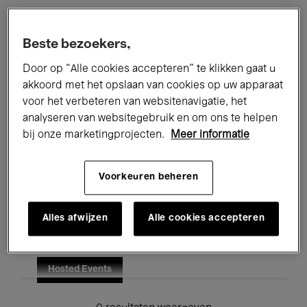
Alle evenementen
Concerten
Beste bezoekers,
Tentoonstellingen
Films
Door op “Alle cookies accepteren” te klikken gaat u
akkoord met het opslaan van cookies op uw apparaat
Performances
Lezingen & Debatten
voor het verbeteren van websitenavigatie, het
analyseren van websitegebruik en om ons te helpen
Jazz
Klassieke Muziek
Global Music
bij onze marketingprojecten.
Meer informatie
Elektronische Muziek
Voorkeuren beheren
Voor iedereen
Kids’ Palace
Alles afwijzen
Alle cookies accepteren
Onderwijs
Rondleidingen
Hosted Events