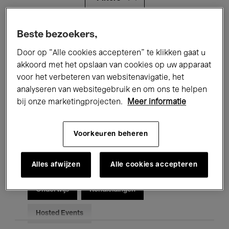
Alle evenementen
Concerten
Beste bezoekers,
Door op “Alle cookies accepteren” te klikken gaat u
Tentoonstellingen
Films
akkoord met het opslaan van cookies op uw apparaat
voor het verbeteren van websitenavigatie, het
Performances
Lezingen & Debatten
analyseren van websitegebruik en om ons te helpen
Jazz
Klassieke Muziek
Global Music
bij onze marketingprojecten.
Meer informatie
Elektronische Muziek
Voorkeuren beheren
Alles afwijzen
Alle cookies accepteren
Voor iedereen
Kids’ Palace
Onderwijs
Rondleidingen
Hosted Events