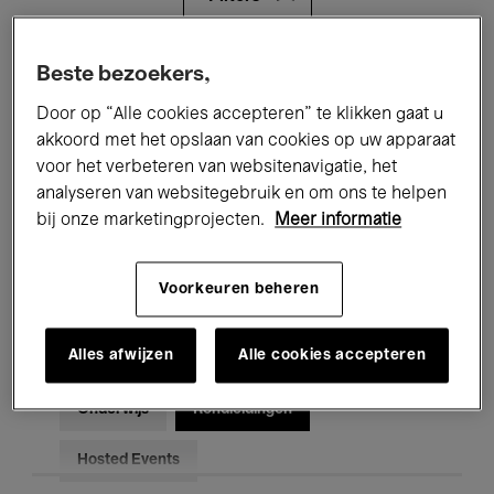
Alle evenementen
Concerten
Beste bezoekers,
Door op “Alle cookies accepteren” te klikken gaat u
Tentoonstellingen
Films
akkoord met het opslaan van cookies op uw apparaat
voor het verbeteren van websitenavigatie, het
Performances
Lezingen & Debatten
analyseren van websitegebruik en om ons te helpen
Jazz
Klassieke Muziek
Global Music
bij onze marketingprojecten.
Meer informatie
Elektronische Muziek
Voorkeuren beheren
Alles afwijzen
Alle cookies accepteren
Voor iedereen
Kids’ Palace
Onderwijs
Rondleidingen
Hosted Events