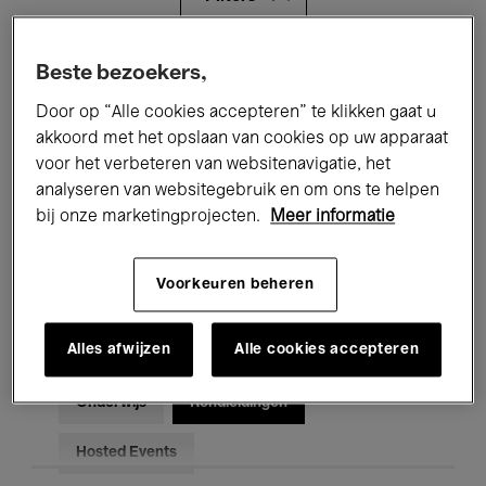
Alle evenementen
Concerten
Beste bezoekers,
Door op “Alle cookies accepteren” te klikken gaat u
Tentoonstellingen
Films
akkoord met het opslaan van cookies op uw apparaat
voor het verbeteren van websitenavigatie, het
Performances
Lezingen & Debatten
analyseren van websitegebruik en om ons te helpen
Jazz
Klassieke Muziek
Global Music
bij onze marketingprojecten.
Meer informatie
Elektronische Muziek
Voorkeuren beheren
Alles afwijzen
Alle cookies accepteren
Voor iedereen
Kids’ Palace
Onderwijs
Rondleidingen
Hosted Events