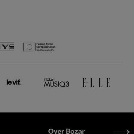
Footer
Over Bozar