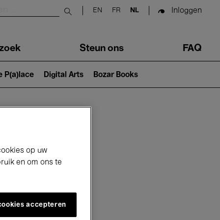
Inloggen
EN
FR
NL
Submit search
zoek
Steun ons
FAQ
e P(a)lace
Digital Arts
Bozar Books
cookies op uw
bruik en om ons te
 cookies accepteren