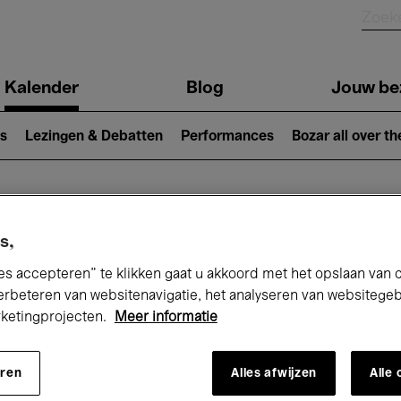
Kalender
Blog
Jouw be
ion
s
Lezingen & Debatten
Performances
Bozar all over th
Nu bij Bozar
s,
es accepteren” te klikken gaat u akkoord met het opslaan van 
erbeteren van websitenavigatie, het analyseren van websitege
rketingprojecten.
Meer informatie
andaag
Komende 7 dagen
Januari
eren
Alles afwijzen
Alle
Vrijdag 01 - Zondag 31 Januari 2027