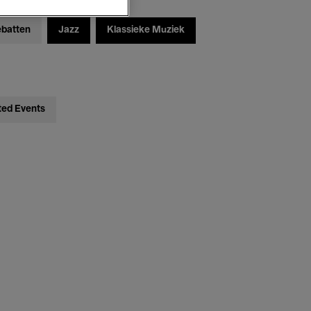
ebatten
Jazz
Klassieke Muziek
ted Events