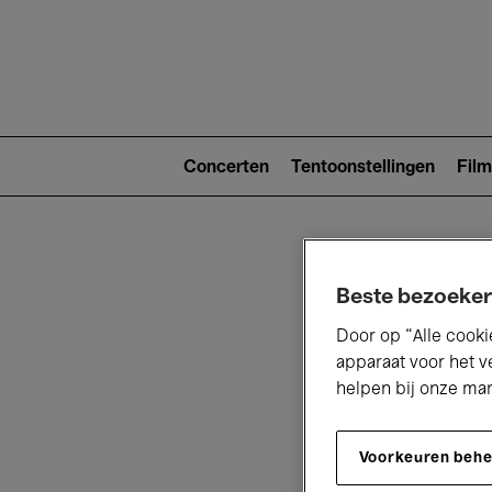
Main
navigat
Main
navigation
Concerten
Tentoonstellingen
Film
(level
2)
Beste bezoeker
Door op “Alle cooki
apparaat voor het v
helpen bij onze ma
V
Voorkeuren beh