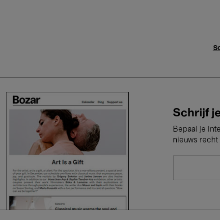
Sc
Schrijf j
Bepaal je int
nieuws recht 