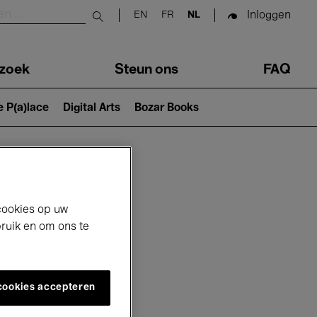
Inloggen
EN
FR
NL
Submit search
zoek
Steun ons
FAQ
e P(a)lace
Digital Arts
Bozar Books
cookies op uw
bruik en om ons te
 cookies accepteren