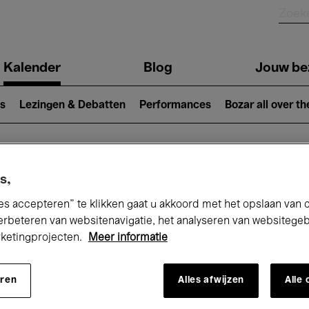
Kalender
Blog
Jouw be
ion
s
Lezingen & Debatten
Performances
Bozar all over th
Nu bij Bozar
s,
es accepteren” te klikken gaat u akkoord met het opslaan van 
erbeteren van websitenavigatie, het analyseren van websitege
rketingprojecten.
Meer informatie
andaag
Komende 7 dagen
Maand
eren
Alles afwijzen
Alle
Dinsdag 13 - Woensdag 21 Januari 2026