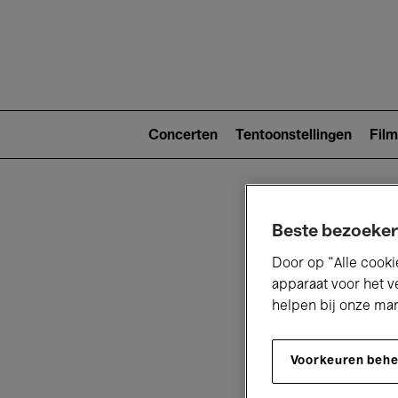
Main
navigat
Main
navigation
Concerten
Tentoonstellingen
Film
(level
2)
Beste bezoeker
Door op “Alle cooki
apparaat voor het v
helpen bij onze ma
V
Voorkeuren beh