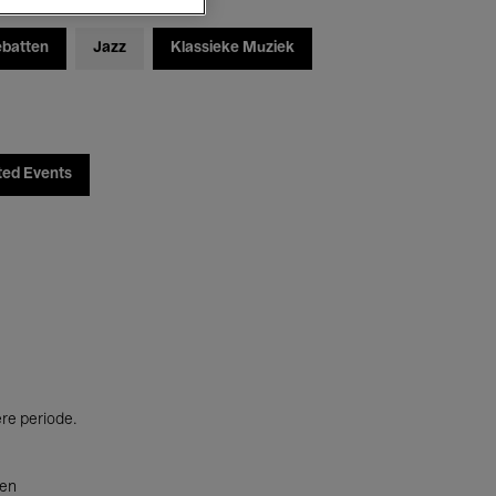
ebatten
Jazz
Klassieke Muziek
ted Events
ere periode.
ten