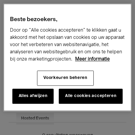
Alle evenementen
Concerten
Beste bezoekers,
Tentoonstellingen
Films
Door op “Alle cookies accepteren” te klikken gaat u
akkoord met het opslaan van cookies op uw apparaat
Performances
Lezingen & Debatten
voor het verbeteren van websitenavigatie, het
analyseren van websitegebruik en om ons te helpen
Jazz
Klassieke Muziek
Global Music
bij onze marketingprojecten.
Meer informatie
Elektronische Muziek
Voorkeuren beheren
Voor iedereen
Kids’ Palace
Alles afwijzen
Alle cookies accepteren
Onderwijs
Rondleidingen
Hosted Events