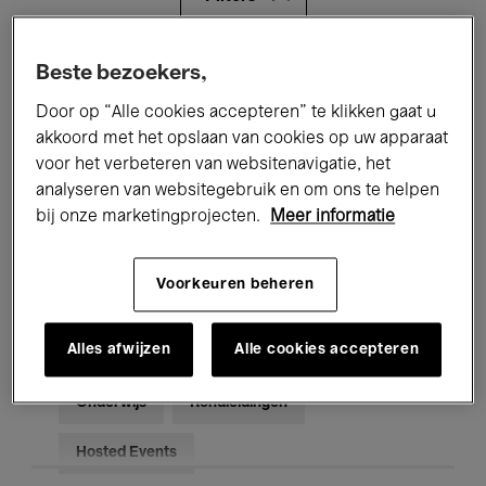
Alle evenementen
Concerten
Beste bezoekers,
Door op “Alle cookies accepteren” te klikken gaat u
Tentoonstellingen
Films
akkoord met het opslaan van cookies op uw apparaat
voor het verbeteren van websitenavigatie, het
Performances
Lezingen & Debatten
analyseren van websitegebruik en om ons te helpen
Jazz
Klassieke Muziek
Global Music
bij onze marketingprojecten.
Meer informatie
Elektronische Muziek
Voorkeuren beheren
Alles afwijzen
Alle cookies accepteren
Voor iedereen
Kids’ Palace
Onderwijs
Rondleidingen
Hosted Events