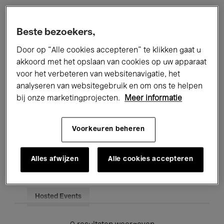
Alle evenementen
Concerten
Beste bezoekers,
Tentoonstellingen
Films
Door op “Alle cookies accepteren” te klikken gaat u
akkoord met het opslaan van cookies op uw apparaat
Performances
Lezingen & Debatten
voor het verbeteren van websitenavigatie, het
analyseren van websitegebruik en om ons te helpen
Jazz
Klassieke Muziek
Global Music
bij onze marketingprojecten.
Meer informatie
Elektronische Muziek
Voorkeuren beheren
Voor iedereen
Kids’ Palace
Alles afwijzen
Alle cookies accepteren
Onderwijs
Rondleidingen
Hosted Events