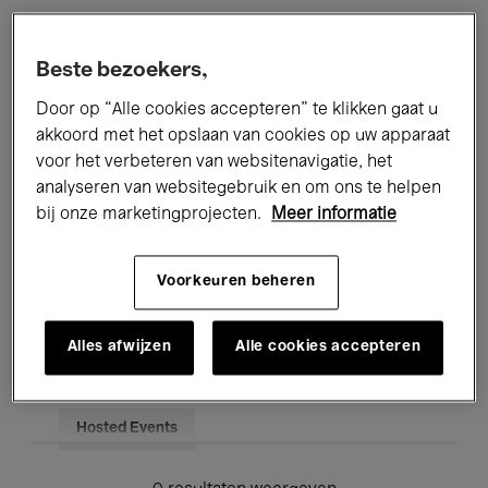
Alle evenementen
Concerten
Beste bezoekers,
Tentoonstellingen
Films
Door op “Alle cookies accepteren” te klikken gaat u
akkoord met het opslaan van cookies op uw apparaat
Performances
Lezingen & Debatten
voor het verbeteren van websitenavigatie, het
analyseren van websitegebruik en om ons te helpen
Jazz
Klassieke Muziek
Global Music
bij onze marketingprojecten.
Meer informatie
Elektronische Muziek
Voorkeuren beheren
Voor iedereen
Kids’ Palace
Alles afwijzen
Alle cookies accepteren
Onderwijs
Rondleidingen
Hosted Events