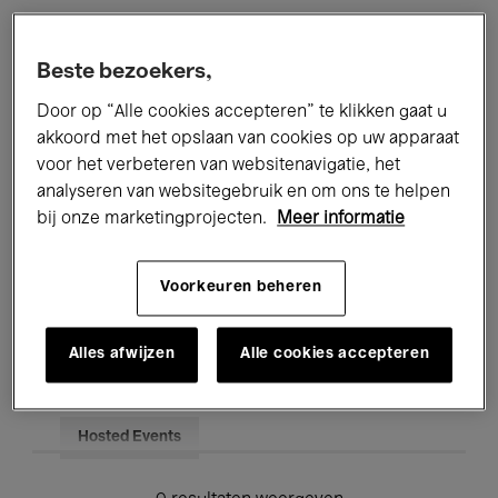
Alle evenementen
Concerten
Beste bezoekers,
Tentoonstellingen
Films
Door op “Alle cookies accepteren” te klikken gaat u
akkoord met het opslaan van cookies op uw apparaat
Performances
Lezingen & Debatten
voor het verbeteren van websitenavigatie, het
analyseren van websitegebruik en om ons te helpen
Jazz
Klassieke Muziek
Global Music
bij onze marketingprojecten.
Meer informatie
Elektronische Muziek
Voorkeuren beheren
Voor iedereen
Kids’ Palace
Alles afwijzen
Alle cookies accepteren
Onderwijs
Rondleidingen
Hosted Events