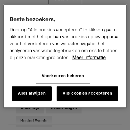
Alle evenementen
Concerten
Beste bezoekers,
Door op “Alle cookies accepteren” te klikken gaat u
Tentoonstellingen
Films
akkoord met het opslaan van cookies op uw apparaat
voor het verbeteren van websitenavigatie, het
Performances
Lezingen & Debatten
analyseren van websitegebruik en om ons te helpen
Jazz
Klassieke Muziek
Global Music
bij onze marketingprojecten.
Meer informatie
Elektronische Muziek
Voorkeuren beheren
Alles afwijzen
Alle cookies accepteren
Voor iedereen
Kids’ Palace
Onderwijs
Rondleidingen
Hosted Events