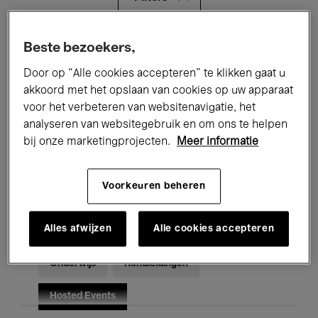
Alle evenementen
Concerten
Beste bezoekers,
Door op “Alle cookies accepteren” te klikken gaat u
Tentoonstellingen
Films
akkoord met het opslaan van cookies op uw apparaat
voor het verbeteren van websitenavigatie, het
Performances
Lezingen & Debatten
analyseren van websitegebruik en om ons te helpen
Jazz
Klassieke Muziek
Global Music
bij onze marketingprojecten.
Meer informatie
Elektronische Muziek
Voorkeuren beheren
Alles afwijzen
Alle cookies accepteren
Voor iedereen
Kids’ Palace
Onderwijs
Rondleidingen
Hosted Events