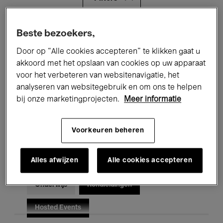
Alle evenementen
Concerten
Beste bezoekers,
Door op “Alle cookies accepteren” te klikken gaat u
Tentoonstellingen
Films
akkoord met het opslaan van cookies op uw apparaat
voor het verbeteren van websitenavigatie, het
Performances
Lezingen & Debatten
analyseren van websitegebruik en om ons te helpen
Jazz
Klassieke Muziek
Global Music
bij onze marketingprojecten.
Meer informatie
Elektronische Muziek
Voorkeuren beheren
Alles afwijzen
Alle cookies accepteren
Voor iedereen
Kids’ Palace
Onderwijs
Rondleidingen
Hosted Events