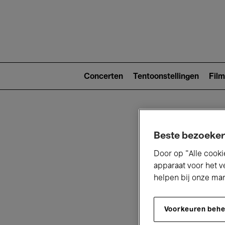
Main
navigat
Main
navigation
Concerten
Tentoonstellingen
Film
(level
2)
Beste bezoeker
Door op “Alle cooki
apparaat voor het v
helpen bij onze ma
V
Voorkeuren beh