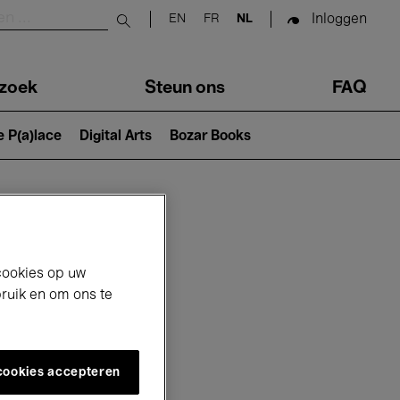
Inloggen
EN
FR
NL
Submit search
zoek
Steun ons
FAQ
e P(a)lace
Digital Arts
Bozar Books
cookies op uw
bruik en om ons te
 cookies accepteren
6