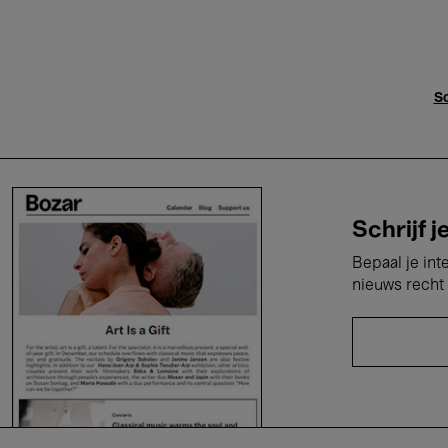
Sc
Schrijf j
Bepaal je int
nieuws recht 