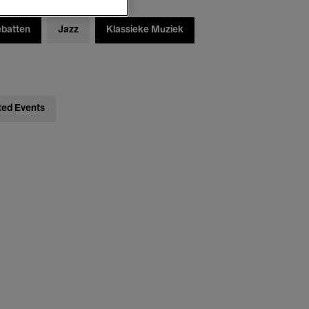
ebatten
Jazz
Klassieke Muziek
ted Events