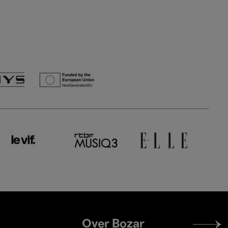
Footer
Over Bozar