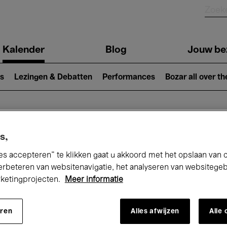
Kalender
Blog
Jouw be
ion
s
Lezingen & Debatten
Performances
Bozar all over th
Nu bij Bozar
s,
es accepteren” te klikken gaat u akkoord met het opslaan van 
erbeteren van websitenavigatie, het analyseren van websitege
rketingprojecten.
Meer informatie
andaag
Komende 7 dagen
Oktober
eren
Alles afwijzen
Alle
Donderdag 01 - Zaterdag 31 Oktober 202