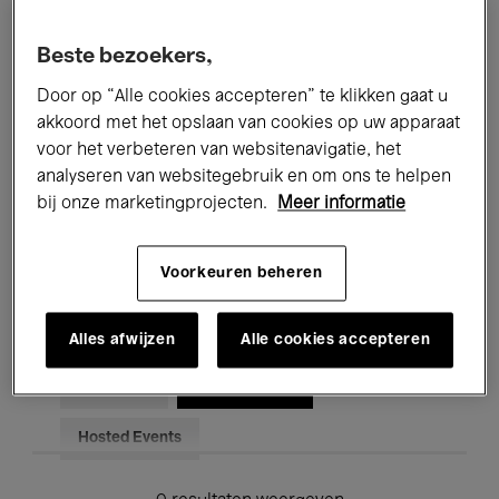
Alle evenementen
Concerten
Beste bezoekers,
Tentoonstellingen
Films
Door op “Alle cookies accepteren” te klikken gaat u
akkoord met het opslaan van cookies op uw apparaat
Performances
Lezingen & Debatten
voor het verbeteren van websitenavigatie, het
analyseren van websitegebruik en om ons te helpen
Jazz
Klassieke Muziek
Global Music
bij onze marketingprojecten.
Meer informatie
Elektronische Muziek
Voorkeuren beheren
Voor iedereen
Kids’ Palace
Alles afwijzen
Alle cookies accepteren
Onderwijs
Rondleidingen
Hosted Events