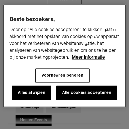
Alle evenementen
Concerten
Beste bezoekers,
Door op “Alle cookies accepteren” te klikken gaat u
Tentoonstellingen
Films
akkoord met het opslaan van cookies op uw apparaat
voor het verbeteren van websitenavigatie, het
Performances
Lezingen & Debatten
analyseren van websitegebruik en om ons te helpen
Jazz
Klassieke Muziek
Global Music
bij onze marketingprojecten.
Meer informatie
Elektronische Muziek
Voorkeuren beheren
Alles afwijzen
Alle cookies accepteren
Voor iedereen
Kids’ Palace
Onderwijs
Rondleidingen
Hosted Events