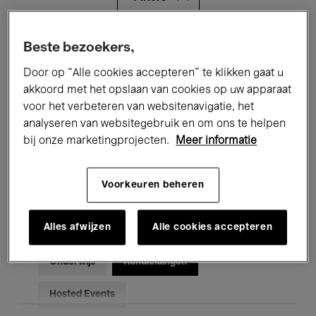
Alle evenementen
Concerten
Beste bezoekers,
Door op “Alle cookies accepteren” te klikken gaat u
Tentoonstellingen
Films
akkoord met het opslaan van cookies op uw apparaat
voor het verbeteren van websitenavigatie, het
Performances
Lezingen & Debatten
analyseren van websitegebruik en om ons te helpen
Jazz
Klassieke Muziek
Global Music
bij onze marketingprojecten.
Meer informatie
Elektronische Muziek
Voorkeuren beheren
Alles afwijzen
Alle cookies accepteren
Voor iedereen
Kids’ Palace
Onderwijs
Rondleidingen
Hosted Events