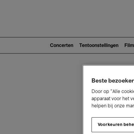
Main
navigat
Main
navigation
Concerten
Tentoonstellingen
Film
(level
2)
Beste bezoeker
Door op “Alle cooki
apparaat voor het v
helpen bij onze ma
V
Voorkeuren beh