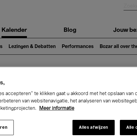
Kalender
Blog
Jouw be
ion
s
Lezingen & Debatten
Performances
Bozar all over th
Nu bij Bozar
s,
es accepteren” te klikken gaat u akkoord met het opslaan van 
erbeteren van websitenavigatie, het analyseren van websitege
rketingprojecten.
Meer informatie
andaag
Komende 7 dagen
Oktober
eren
Alles afwijzen
Alle
Donderdag 01 - Zaterdag 31 Oktober 202