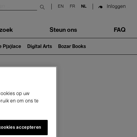
Inloggen
EN
FR
NL
Submit search
zoek
Steun ons
FAQ
e P(a)lace
Digital Arts
Bozar Books
cookies op uw
bruik en om ons te
 cookies accepteren
6