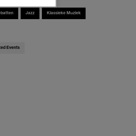
ebatten
Jazz
Klassieke Muziek
ted Events