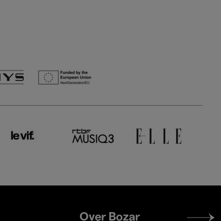
Footer
Over Bozar