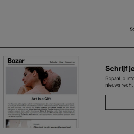
Sc
Schrijf j
Bepaal je int
nieuws recht 