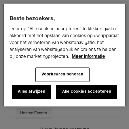
Alle evenementen
Concerten
Beste bezoekers,
Tentoonstellingen
Films
Door op “Alle cookies accepteren” te klikken gaat u
akkoord met het opslaan van cookies op uw apparaat
Performances
Lezingen & Debatten
voor het verbeteren van websitenavigatie, het
analyseren van websitegebruik en om ons te helpen
Jazz
Klassieke Muziek
Global Music
bij onze marketingprojecten.
Meer informatie
Elektronische Muziek
Voorkeuren beheren
Voor iedereen
Kids’ Palace
Alles afwijzen
Alle cookies accepteren
Onderwijs
Rondleidingen
Hosted Events