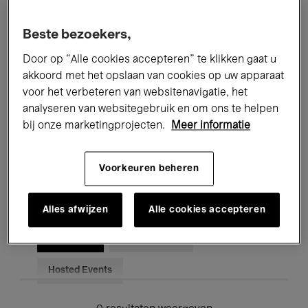
Alle evenementen
Concerten
Beste bezoekers,
Tentoonstellingen
Films
Door op “Alle cookies accepteren” te klikken gaat u
akkoord met het opslaan van cookies op uw apparaat
Performances
Lezingen & Debatten
voor het verbeteren van websitenavigatie, het
analyseren van websitegebruik en om ons te helpen
Jazz
Klassieke Muziek
Global Music
bij onze marketingprojecten.
Meer informatie
Elektronische Muziek
Voorkeuren beheren
Voor iedereen
Kids’ Palace
Alles afwijzen
Alle cookies accepteren
Onderwijs
Rondleidingen
Hosted Events