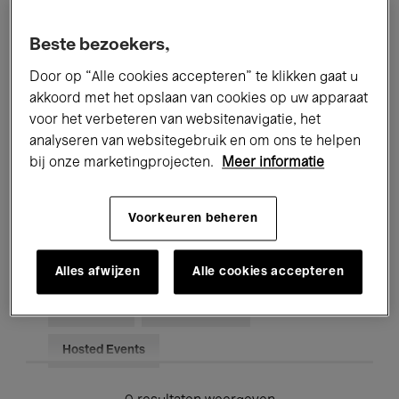
Alle evenementen
Concerten
Beste bezoekers,
Tentoonstellingen
Films
Door op “Alle cookies accepteren” te klikken gaat u
akkoord met het opslaan van cookies op uw apparaat
Performances
Lezingen & Debatten
voor het verbeteren van websitenavigatie, het
analyseren van websitegebruik en om ons te helpen
Jazz
Klassieke Muziek
Global Music
bij onze marketingprojecten.
Meer informatie
Elektronische Muziek
Voorkeuren beheren
Voor iedereen
Kids’ Palace
Alles afwijzen
Alle cookies accepteren
Onderwijs
Rondleidingen
Hosted Events