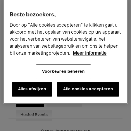
Alle evenementen
Concerten
Beste bezoekers,
Tentoonstellingen
Films
Door op “Alle cookies accepteren” te klikken gaat u
akkoord met het opslaan van cookies op uw apparaat
Performances
Lezingen & Debatten
voor het verbeteren van websitenavigatie, het
analyseren van websitegebruik en om ons te helpen
Jazz
Klassieke Muziek
Global Music
bij onze marketingprojecten.
Meer informatie
Elektronische Muziek
Voorkeuren beheren
Voor iedereen
Kids’ Palace
Alles afwijzen
Alle cookies accepteren
Onderwijs
Rondleidingen
Hosted Events