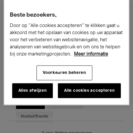
Alle evenementen
Concerten
Beste bezoekers,
Tentoonstellingen
Films
Door op “Alle cookies accepteren” te klikken gaat u
akkoord met het opslaan van cookies op uw apparaat
Performances
Lezingen & Debatten
voor het verbeteren van websitenavigatie, het
analyseren van websitegebruik en om ons te helpen
Jazz
Klassieke Muziek
Global Music
bij onze marketingprojecten.
Meer informatie
Elektronische Muziek
Voorkeuren beheren
Voor iedereen
Kids’ Palace
Alles afwijzen
Alle cookies accepteren
Onderwijs
Rondleidingen
Hosted Events