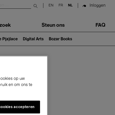
Inloggen
EN
FR
NL
Submit search
zoek
Steun ons
FAQ
e P(a)lace
Digital Arts
Bozar Books
cookies op uw
bruik en om ons te
 cookies accepteren