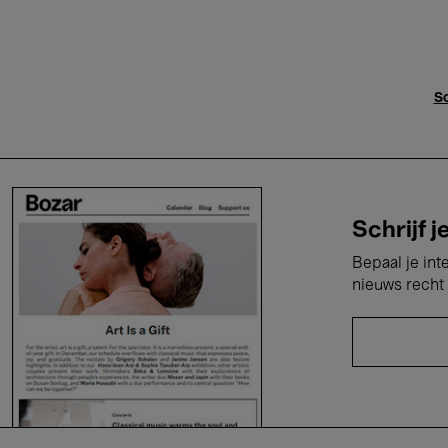
Sc
Schrijf j
Bepaal je int
nieuws recht 