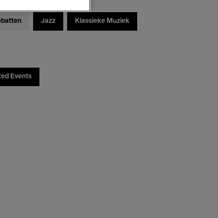
ebatten
Jazz
Klassieke Muziek
ted Events