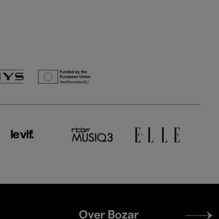
Footer
Over Bozar