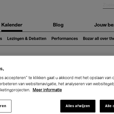
Kalender
Blog
Jouw be
ion
s
Lezingen & Debatten
Performances
Bozar all over th
Nu bij Bozar
s,
es accepteren” te klikken gaat u akkoord met het opslaan van 
erbeteren van websitenavigatie, het analyseren van websitege
rketingprojecten.
Meer informatie
andaag
Komende 7 dagen
Januari
eren
Alles afwijzen
Alle
Vrijdag 01 - Zondag 31 Januari 2027