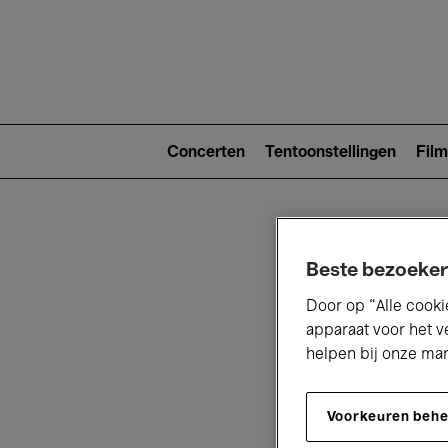
Main
navigat
Main
navigation
Concerten
Tentoonstellingen
Film
(level
2)
Beste bezoeker
Door op “Alle cooki
apparaat voor het v
helpen bij onze ma
V
Voorkeuren beh