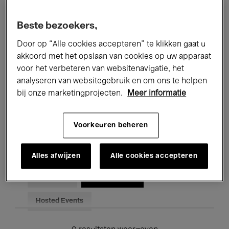
Alle evenementen
Concerten
Beste bezoekers,
Tentoonstellingen
Films
Door op “Alle cookies accepteren” te klikken gaat u
akkoord met het opslaan van cookies op uw apparaat
Performances
Lezingen & Debatten
voor het verbeteren van websitenavigatie, het
analyseren van websitegebruik en om ons te helpen
Jazz
Klassieke Muziek
Global Music
bij onze marketingprojecten.
Meer informatie
Elektronische Muziek
Voorkeuren beheren
Voor iedereen
Kids’ Palace
Alles afwijzen
Alle cookies accepteren
Onderwijs
Rondleidingen
Hosted Events