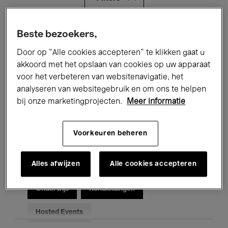
Alle evenementen
Concerten
Beste bezoekers,
Door op “Alle cookies accepteren” te klikken gaat u
Tentoonstellingen
Films
akkoord met het opslaan van cookies op uw apparaat
voor het verbeteren van websitenavigatie, het
Performances
Lezingen & Debatten
analyseren van websitegebruik en om ons te helpen
Jazz
Klassieke Muziek
Global Music
bij onze marketingprojecten.
Meer informatie
Elektronische Muziek
Voorkeuren beheren
Alles afwijzen
Alle cookies accepteren
Voor iedereen
Kids’ Palace
Onderwijs
Rondleidingen
Hosted Events