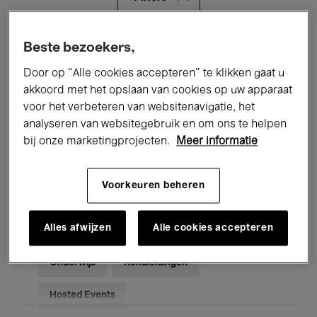
Alle evenementen
Concerten
Beste bezoekers,
Door op “Alle cookies accepteren” te klikken gaat u
Tentoonstellingen
Films
akkoord met het opslaan van cookies op uw apparaat
voor het verbeteren van websitenavigatie, het
Performances
Lezingen & Debatten
analyseren van websitegebruik en om ons te helpen
Jazz
Klassieke Muziek
Global Music
bij onze marketingprojecten.
Meer informatie
Elektronische Muziek
Voorkeuren beheren
Alles afwijzen
Alle cookies accepteren
Voor iedereen
Kids’ Palace
Onderwijs
Rondleidingen
Hosted Events