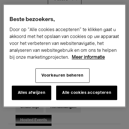
Alle evenementen
Concerten
Beste bezoekers,
Door op “Alle cookies accepteren” te klikken gaat u
Tentoonstellingen
Films
akkoord met het opslaan van cookies op uw apparaat
voor het verbeteren van websitenavigatie, het
Performances
Lezingen & Debatten
analyseren van websitegebruik en om ons te helpen
Jazz
Klassieke Muziek
Global Music
bij onze marketingprojecten.
Meer informatie
Elektronische Muziek
Voorkeuren beheren
Alles afwijzen
Alle cookies accepteren
Voor iedereen
Kids’ Palace
Onderwijs
Rondleidingen
Hosted Events