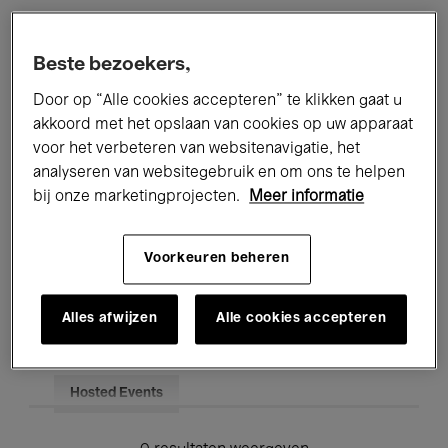
Alle evenementen
Concerten
Beste bezoekers,
Tentoonstellingen
Films
Door op “Alle cookies accepteren” te klikken gaat u
akkoord met het opslaan van cookies op uw apparaat
Performances
Lezingen & Debatten
voor het verbeteren van websitenavigatie, het
analyseren van websitegebruik en om ons te helpen
Jazz
Klassieke Muziek
Global Music
bij onze marketingprojecten.
Meer informatie
Elektronische Muziek
Voorkeuren beheren
Voor iedereen
Kids’ Palace
Alles afwijzen
Alle cookies accepteren
Onderwijs
Rondleidingen
Hosted Events