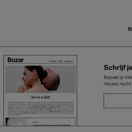
Sc
Schrijf j
Bepaal je int
nieuws recht 