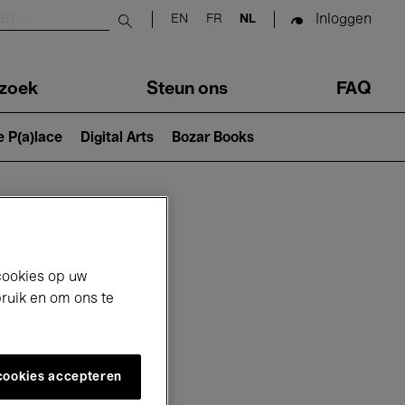
Inloggen
EN
FR
NL
Submit search
zoek
Steun ons
FAQ
e P(a)lace
Digital Arts
Bozar Books
cookies op uw
bruik en om ons te
 cookies accepteren
6