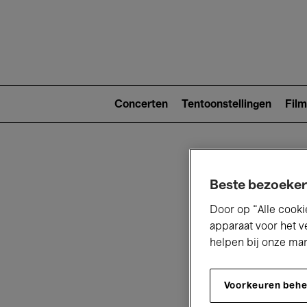
Main
navigat
Main
navigation
Concerten
Tentoonstellingen
Film
(level
2)
Beste bezoeker
Door op “Alle cooki
apparaat voor het v
helpen bij onze ma
V
Voorkeuren beh