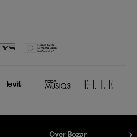
Footer
Over Bozar