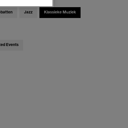
ebatten
Jazz
Klassieke Muziek
ted Events