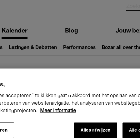
Kalender
Blog
Jouw be
ion
s
Lezingen & Debatten
Performances
Bozar all over th
Nu bij Bozar
s,
es accepteren” te klikken gaat u akkoord met het opslaan van 
erbeteren van websitenavigatie, het analyseren van websitege
rketingprojecten.
Meer informatie
andaag
Komende 7 dagen
Maand
eren
Alles afwijzen
Alle
Donderdag 01 - Zaterdag 31 Januari 202