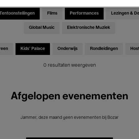
Tentoonstellingen
Films
Performances
Lezingen & D
Global Music
Elektronische Muziek
reen
Kids’ Palace
Onderwijs
Rondleidingen
Hos
0 resultaten weergeven
Afgelopen evenementen
Jammer, deze maand geen evenementen bij Bozar