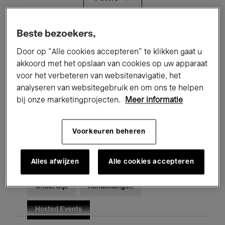
Alle evenementen
Concerten
Beste bezoekers,
Door op “Alle cookies accepteren” te klikken gaat u
Tentoonstellingen
Films
akkoord met het opslaan van cookies op uw apparaat
voor het verbeteren van websitenavigatie, het
Performances
Lezingen & Debatten
analyseren van websitegebruik en om ons te helpen
Jazz
Klassieke Muziek
Global Music
bij onze marketingprojecten.
Meer informatie
Elektronische Muziek
Voorkeuren beheren
Alles afwijzen
Alle cookies accepteren
Voor iedereen
Kids’ Palace
Onderwijs
Rondleidingen
Hosted Events