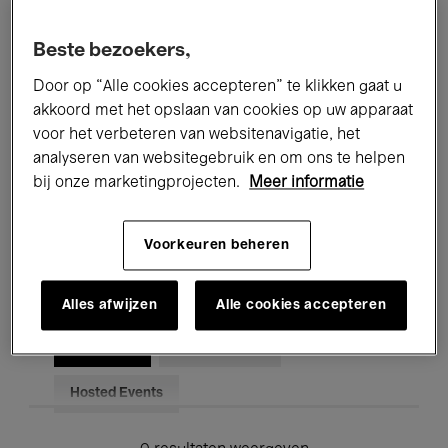
Alle evenementen
Concerten
Beste bezoekers,
Tentoonstellingen
Films
Door op “Alle cookies accepteren” te klikken gaat u
akkoord met het opslaan van cookies op uw apparaat
Performances
Lezingen & Debatten
voor het verbeteren van websitenavigatie, het
analyseren van websitegebruik en om ons te helpen
Jazz
Klassieke Muziek
Global Music
bij onze marketingprojecten.
Meer informatie
Elektronische Muziek
Voorkeuren beheren
Voor iedereen
Kids’ Palace
Alles afwijzen
Alle cookies accepteren
Onderwijs
Rondleidingen
Hosted Events