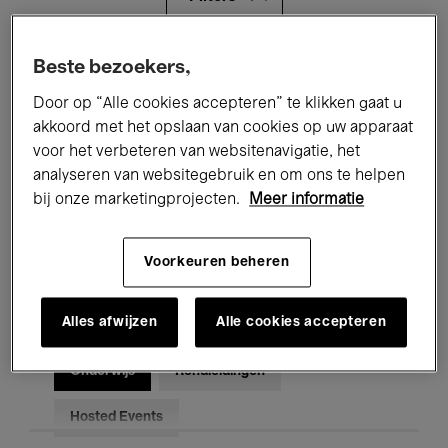
Alle evenementen
Concerten
Beste bezoekers,
Door op “Alle cookies accepteren” te klikken gaat u
Tentoonstellingen
Films
akkoord met het opslaan van cookies op uw apparaat
voor het verbeteren van websitenavigatie, het
Performances
Lezingen & Debatten
analyseren van websitegebruik en om ons te helpen
Jazz
Klassieke Muziek
Global Music
bij onze marketingprojecten.
Meer informatie
Elektronische Muziek
Voorkeuren beheren
Alles afwijzen
Alle cookies accepteren
Voor iedereen
Kids’ Palace
Onderwijs
Rondleidingen
Hosted Events