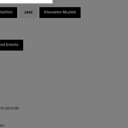
ebatten
Jazz
Klassieke Muziek
ted Events
ere periode.
ten