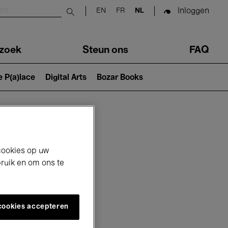
Inloggen
EN
FR
NL
Submit search
zoek
Steun ons
FAQ
e P(a)lace
Digital Arts
Bozar Books
cookies op uw
bruik en om ons te
 cookies accepteren