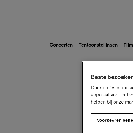
Main
navigat
Main
navigation
Concerten
Tentoonstellingen
Film
(level
2)
Beste bezoeker
Door op “Alle cooki
apparaat voor het v
helpen bij onze ma
V
Voorkeuren beh