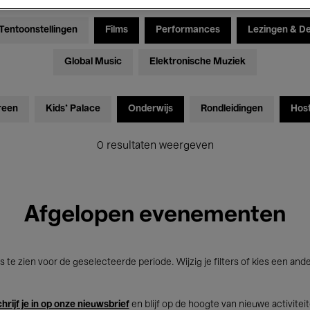
Tentoonstellingen
Films
Performances
Lezingen & D
Global Music
Elektronische Muziek
reen
Kids’ Palace
Onderwijs
Rondleidingen
Hos
0 resultaten weergeven
Afgelopen evenementen
s te zien voor de geselecteerde periode. Wijzig je filters of kies een and
hrijf je in op onze nieuwsbrief
en blijf op de hoogte van nieuwe activitei