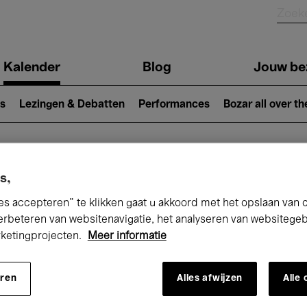
Kalender
Blog
Jouw be
ion
s
Lezingen & Debatten
Performances
Bozar all over th
Nu bij Bozar
s,
es accepteren” te klikken gaat u akkoord met het opslaan van 
erbeteren van websitenavigatie, het analyseren van websitege
rketingprojecten.
Meer informatie
andaag
Komende 7 dagen
Maand
eren
Alles afwijzen
Alle
Zaterdag 11 - Zondag 19 Oktober 2025