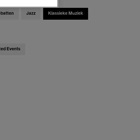
ebatten
Jazz
Klassieke Muziek
ted Events