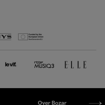
Footer
Over Bozar