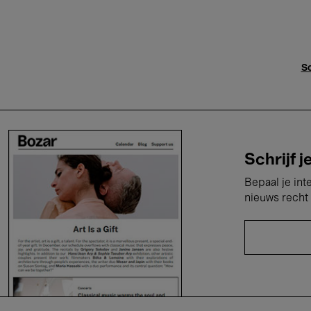
Sc
Schrijf j
Bepaal je int
nieuws recht 