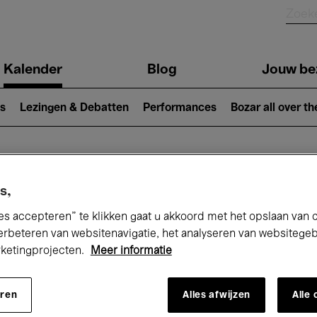
Kalender
Blog
Jouw be
ion
s
Lezingen & Debatten
Performances
Bozar all over th
Nu bij Bozar
s,
es accepteren” te klikken gaat u akkoord met het opslaan van 
erbeteren van websitenavigatie, het analyseren van websitege
rketingprojecten.
Meer informatie
andaag
Komende 7 dagen
April
eren
Alles afwijzen
Alle
Donderdag 01 - Vrijdag 30 April 2027