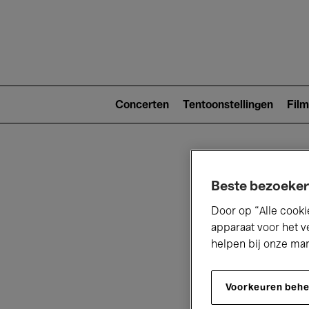
Main
navigat
Main
navigation
Concerten
Tentoonstellingen
Film
(level
2)
Beste bezoeker
Door op “Alle cooki
apparaat voor het v
helpen bij onze ma
V
Voorkeuren beh