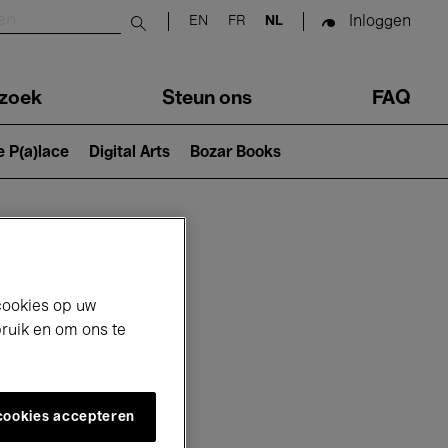
Inloggen
EN
FR
NL
Submit search
zoek
Steun ons
FAQ
e P(a)lace
Digital Arts
Bozar Books
cookies op uw
bruik en om ons te
 cookies accepteren