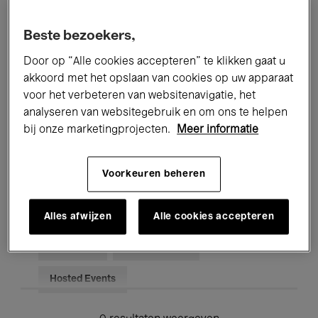
Alle evenementen
Concerten
Beste bezoekers,
Tentoonstellingen
Films
Door op “Alle cookies accepteren” te klikken gaat u
akkoord met het opslaan van cookies op uw apparaat
Performances
Lezingen & Debatten
voor het verbeteren van websitenavigatie, het
analyseren van websitegebruik en om ons te helpen
Jazz
Klassieke Muziek
Global Music
bij onze marketingprojecten.
Meer informatie
Elektronische Muziek
Voorkeuren beheren
Voor iedereen
Kids’ Palace
Alles afwijzen
Alle cookies accepteren
Onderwijs
Rondleidingen
Hosted Events