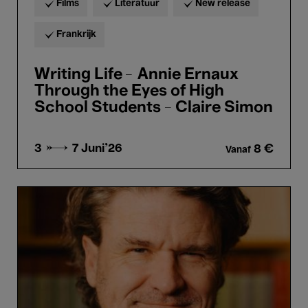
Films
Literatuur
New release
Frankrijk
Writing Life – Annie Ernaux
Through the Eyes of High
School Students - Claire Simon
3 → 7
Juni'26
8 €
Vanaf
Meet
the
Writer:
Dave
Eggers