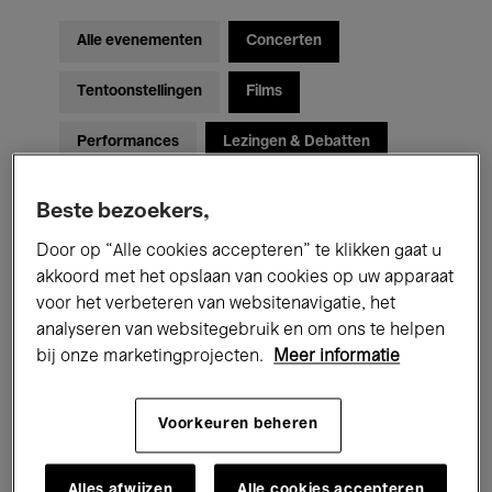
Alle evenementen
Concerten
Tentoonstellingen
Films
Performances
Lezingen & Debatten
Jazz
Klassieke Muziek
Global Music
Beste bezoekers,
Elektronische Muziek
Door op “Alle cookies accepteren” te klikken gaat u
akkoord met het opslaan van cookies op uw apparaat
voor het verbeteren van websitenavigatie, het
analyseren van websitegebruik en om ons te helpen
Voor iedereen
Kids’ Palace
bij onze marketingprojecten.
Meer informatie
Onderwijs
Rondleidingen
Voorkeuren beheren
Hosted Events
Alles afwijzen
Alle cookies accepteren