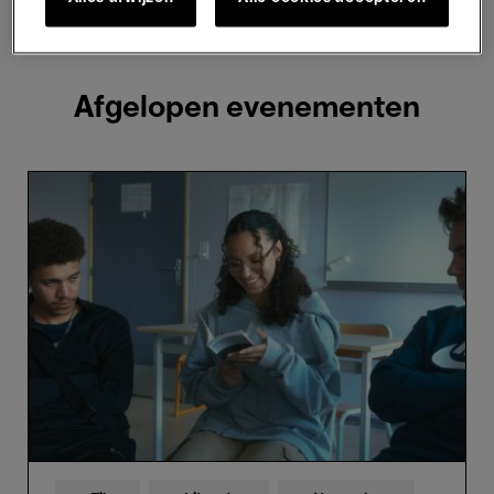
2 resultaten weergeven
Afgelopen evenementen
Writing
Life
–
Annie
Ernaux
Through
the
Eyes
of
High
School
Students
-
Claire
Simon