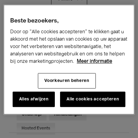
Alle evenementen
Concerten
Beste bezoekers,
Door op “Alle cookies accepteren” te klikken gaat u
Tentoonstellingen
Films
akkoord met het opslaan van cookies op uw apparaat
voor het verbeteren van websitenavigatie, het
Performances
Lezingen & Debatten
analyseren van websitegebruik en om ons te helpen
Jazz
Klassieke Muziek
Global Music
bij onze marketingprojecten.
Meer informatie
Elektronische Muziek
Voorkeuren beheren
Alles afwijzen
Alle cookies accepteren
Voor iedereen
Kids’ Palace
Onderwijs
Rondleidingen
Hosted Events