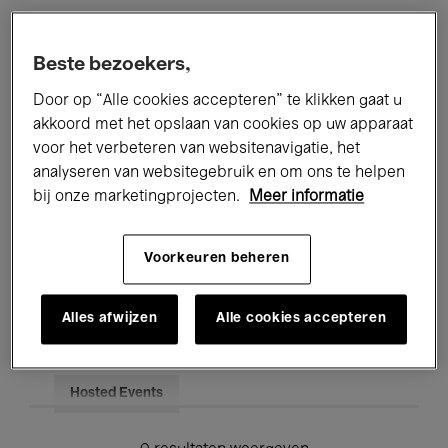
Alle evenementen
Concerten
Beste bezoekers,
Tentoonstellingen
Films
Door op “Alle cookies accepteren” te klikken gaat u
akkoord met het opslaan van cookies op uw apparaat
Performances
Lezingen & Debatten
voor het verbeteren van websitenavigatie, het
analyseren van websitegebruik en om ons te helpen
Jazz
Klassieke Muziek
Global Music
bij onze marketingprojecten.
Meer informatie
Elektronische Muziek
Voorkeuren beheren
Voor iedereen
Kids’ Palace
Alles afwijzen
Alle cookies accepteren
Onderwijs
Rondleidingen
Hosted Events