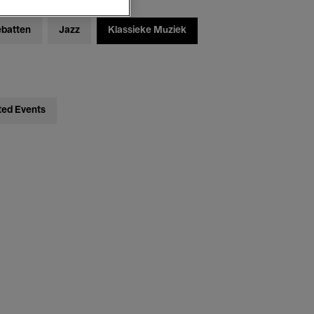
ebatten
Jazz
Klassieke Muziek
ted Events