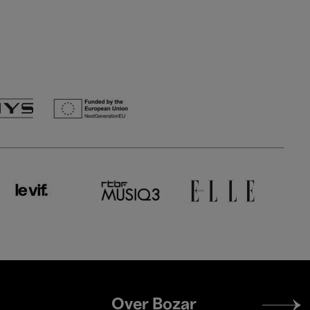
Footer
Over Bozar