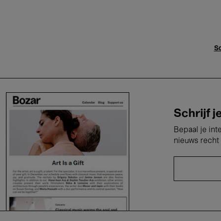
Sc
Schrijf j
Bepaal je int
nieuws recht 