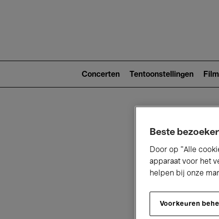
Main
navigat
Main
navigation
Concerten
Tentoonstellingen
Film
(level
2)
Beste bezoeker
Door op “Alle cooki
apparaat voor het v
helpen bij onze ma
V
Voorkeuren beh