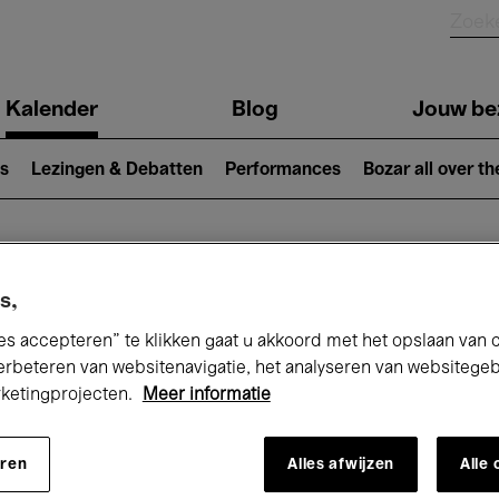
Kalender
Blog
Jouw be
ion
s
Lezingen & Debatten
Performances
Bozar all over th
Nu bij Bozar
s,
es accepteren” te klikken gaat u akkoord met het opslaan van 
erbeteren van websitenavigatie, het analyseren van websitege
rketingprojecten.
Meer informatie
andaag
Komende 7 dagen
Januari
eren
Alles afwijzen
Alle
Vrijdag 01 - Zondag 31 Januari 2027