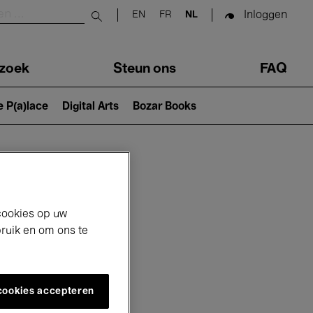
Inloggen
EN
FR
NL
Submit search
zoek
Steun ons
FAQ
e P(a)lace
Digital Arts
Bozar Books
cookies op uw
bruik en om ons te
 cookies accepteren