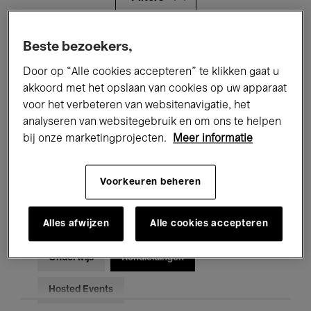
Alle evenementen
Concerten
Beste bezoekers,
Door op “Alle cookies accepteren” te klikken gaat u
Tentoonstellingen
Films
akkoord met het opslaan van cookies op uw apparaat
voor het verbeteren van websitenavigatie, het
Performances
Lezingen & Debatten
analyseren van websitegebruik en om ons te helpen
Jazz
Klassieke Muziek
Global Music
bij onze marketingprojecten.
Meer informatie
Elektronische Muziek
Voorkeuren beheren
Alles afwijzen
Alle cookies accepteren
Voor iedereen
Kids’ Palace
Onderwijs
Rondleidingen
Hosted Events