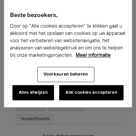
Alle evenementen
Concerten
Beste bezoekers,
Tentoonstellingen
Films
Door op “Alle cookies accepteren” te klikken gaat u
akkoord met het opslaan van cookies op uw apparaat
Performances
Lezingen & Debatten
voor het verbeteren van websitenavigatie, het
analyseren van websitegebruik en om ons te helpen
Jazz
Klassieke Muziek
Global Music
bij onze marketingprojecten.
Meer informatie
Elektronische Muziek
Voorkeuren beheren
Voor iedereen
Kids’ Palace
Alles afwijzen
Alle cookies accepteren
Onderwijs
Rondleidingen
Hosted Events