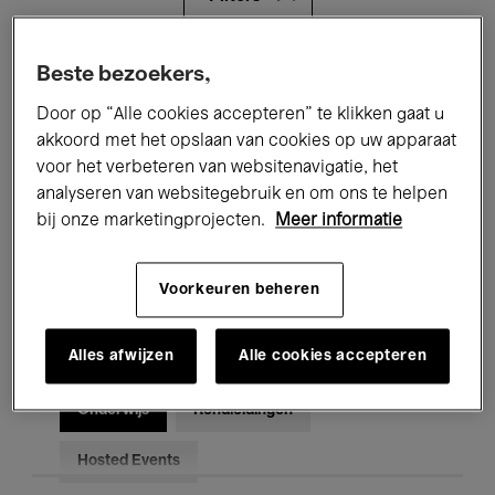
Alle evenementen
Concerten
Beste bezoekers,
Door op “Alle cookies accepteren” te klikken gaat u
Tentoonstellingen
Films
akkoord met het opslaan van cookies op uw apparaat
voor het verbeteren van websitenavigatie, het
Performances
Lezingen & Debatten
analyseren van websitegebruik en om ons te helpen
Jazz
Klassieke Muziek
Global Music
bij onze marketingprojecten.
Meer informatie
Elektronische Muziek
Voorkeuren beheren
Alles afwijzen
Alle cookies accepteren
Voor iedereen
Kids’ Palace
Onderwijs
Rondleidingen
Hosted Events