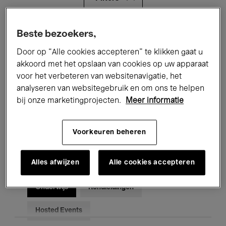
Alle evenementen
Concerten
Beste bezoekers,
Door op “Alle cookies accepteren” te klikken gaat u
Tentoonstellingen
Films
akkoord met het opslaan van cookies op uw apparaat
voor het verbeteren van websitenavigatie, het
Performances
Lezingen & Debatten
analyseren van websitegebruik en om ons te helpen
Jazz
Klassieke Muziek
Global Music
bij onze marketingprojecten.
Meer informatie
Elektronische Muziek
Voorkeuren beheren
Alles afwijzen
Alle cookies accepteren
Voor iedereen
Kids’ Palace
Onderwijs
Rondleidingen
Hosted Events