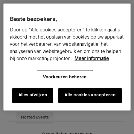
Alle evenementen
Concerten
Beste bezoekers,
Tentoonstellingen
Films
Door op “Alle cookies accepteren” te klikken gaat u
akkoord met het opslaan van cookies op uw apparaat
Performances
Lezingen & Debatten
voor het verbeteren van websitenavigatie, het
analyseren van websitegebruik en om ons te helpen
Jazz
Klassieke Muziek
Global Music
bij onze marketingprojecten.
Meer informatie
Elektronische Muziek
Voorkeuren beheren
Voor iedereen
Kids’ Palace
Alles afwijzen
Alle cookies accepteren
Onderwijs
Rondleidingen
Hosted Events