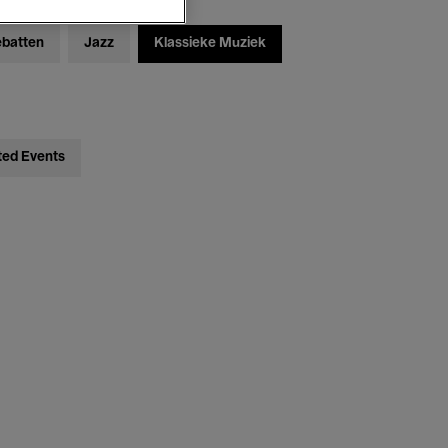
ebatten
Jazz
Klassieke Muziek
ted Events