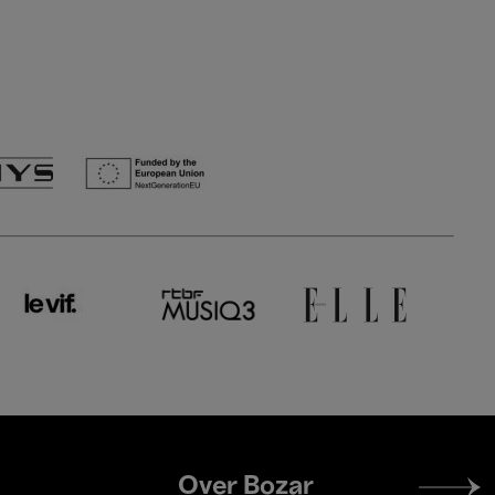
Footer
Over Bozar