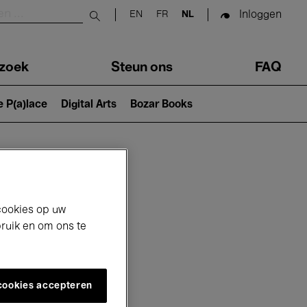
Inloggen
EN
FR
NL
Submit search
zoek
Steun ons
FAQ
e P(a)lace
Digital Arts
Bozar Books
cookies op uw
bruik en om ons te
 cookies accepteren