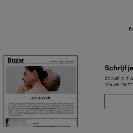
Sc
Schrijf j
Bepaal je int
nieuws recht 