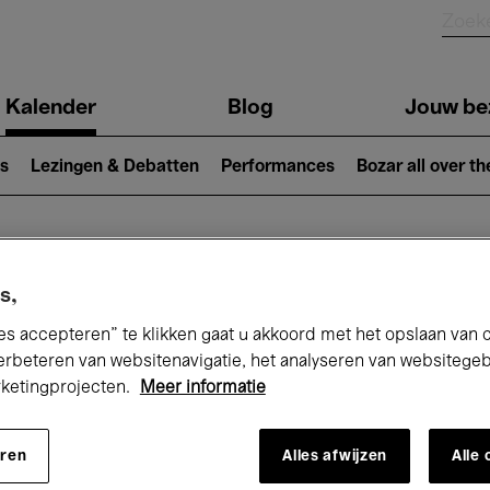
Kalender
Blog
Jouw be
ion
s
Lezingen & Debatten
Performances
Bozar all over th
Nu bij Bozar
s,
es accepteren” te klikken gaat u akkoord met het opslaan van 
erbeteren van websitenavigatie, het analyseren van websitege
rketingprojecten.
Meer informatie
andaag
Komende 7 dagen
April
eren
Alles afwijzen
Alle
Donderdag 01 - Vrijdag 30 April 2027