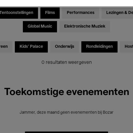
Tentoonstellingen
Films
Performances
Lezingen & D
Global Music
Elektronische Muziek
reen
Kids’ Palace
Onderwijs
Rondleidingen
Hos
0 resultaten weergeven
Toekomstige evenementen
Jammer, deze maand geen evenementen bij Bozar