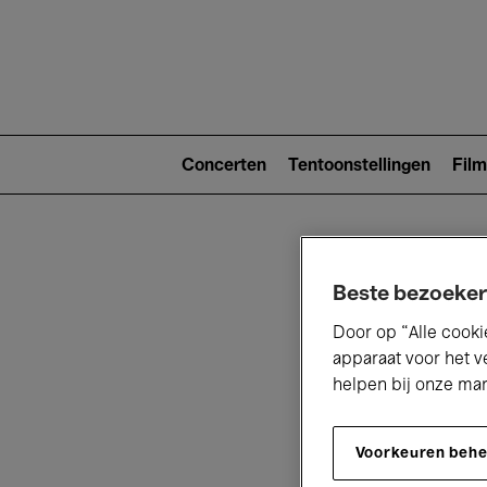
Main
navigat
Main
navigation
Concerten
Tentoonstellingen
Film
(level
2)
Beste bezoeker
Door op “Alle cooki
apparaat voor het v
helpen bij onze ma
V
Voorkeuren beh